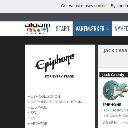
Our website uses cookies. By contin
START
VAREMÆRKER
NYHE
JACK CASA
Jack Casady
+
USA COLLECTION
+
INSPIRED BY GIBSON CUSTOM
EPIPHONE
+
LES PAUL
Jack Casady B
+
SG
+
ES
5 599 kr.
(ink
+
ARCHTOP