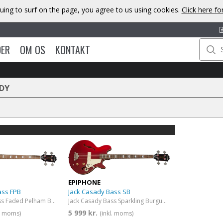
uing to surf on the page, you agree to us using cookies.
Click here f
DER
OM OS
KONTAKT
DY
EPIPHONE
ass FPB
Jack Casady Bass SB
Jack Casady Bass Faded Pelham Blue
Jack Casady Bass Sparkling Burgundy
5 999 kr.
l. moms)
(inkl. moms)