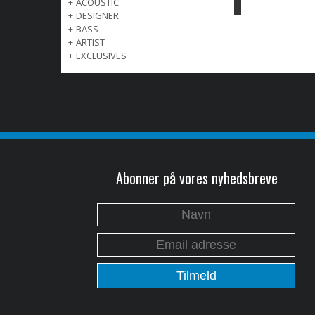
+
ACOUSTIC
+
DESIGNER
+
BASS
+
ARTIST
+
EXCLUSIVES
Abonner på vores nyhedsbreve