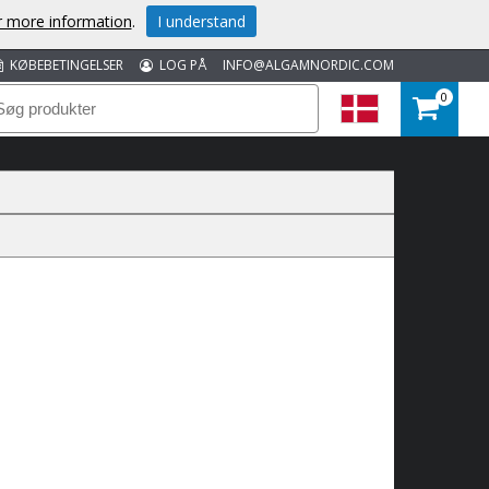
or more information
.
I understand
KØBEBETINGELSER
LOG PÅ
INFO@ALGAMNORDIC.COM
0