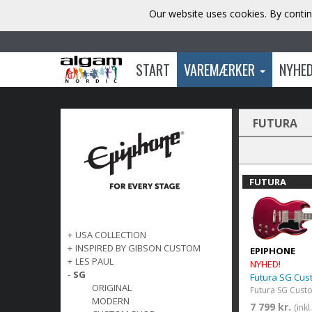
Our website uses cookies. By contin
START
VAREMÆRKER
NYHE
FUTURA
FUTURA
+
USA COLLECTION
+
INSPIRED BY GIBSON CUSTOM
EPIPHONE
+
LES PAUL
NYHED!
-
SG
Futura SG Cu
ORIGINAL
MODERN
7 799 kr.
(ink