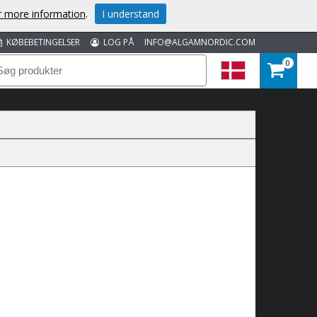
or more information
.
I understand
KØBEBETINGELSER
LOG PÅ
INFO@ALGAMNORDIC.COM
0