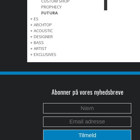
CUSTOM SHOP
PROPHECY
FUTURA
+
ES
+
ARCHTOP
+
ACOUSTIC
+
DESIGNER
+
BASS
+
ARTIST
+
EXCLUSIVES
Abonner på vores nyhedsbreve