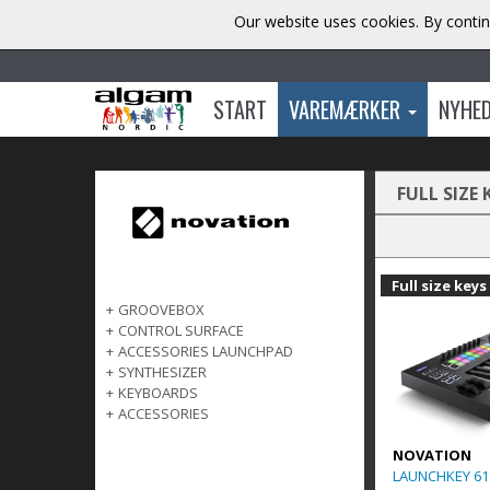
Our website uses cookies. By contin
START
VAREMÆRKER
NYHE
FULL SIZE 
Full size keys
+
GROOVEBOX
+
CONTROL SURFACE
+
ACCESSORIES LAUNCHPAD
+
SYNTHESIZER
+
KEYBOARDS
+
ACCESSORIES
NOVATION
LAUNCHKEY 61