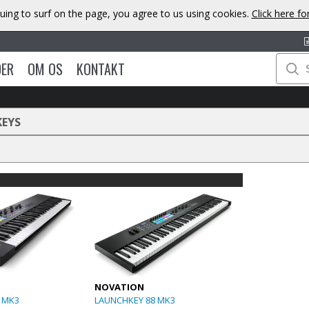
uing to surf on the page, you agree to us using cookies.
Click here f
DER
OM OS
KONTAKT
KEYS
NOVATION
 MK3
LAUNCHKEY 88 MK3