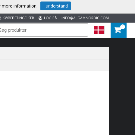
or more information
.
I understand
KØBEBETINGELSER
LOG PÅ
INFO@ALGAMNORDIC.COM
0