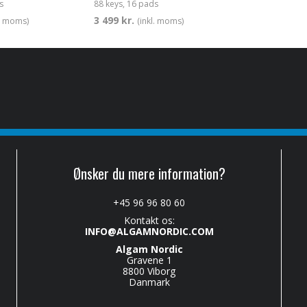
s
88 keys, 16 pads
3 499 kr.
l. moms)
(inkl. moms)
Ønsker du mere information?
+45 96 96 80 60
Kontakt os:
INFO@ALGAMNORDIC.COM
Algam Nordic
Gravene 1
8800 Viborg
Danmark