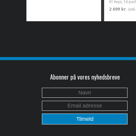
61 keys, 16 pad
2 699 kr.
(ink
Abonner på vores nyhedsbreve