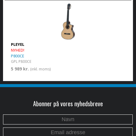
PLEYEL
NYHED!
P800CE
GPL P800CE
5 989 kr.
(inkl. moms)
Abonner på vores nyhedsbreve