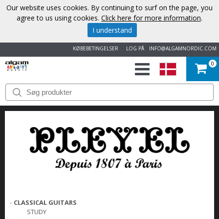
Our website uses cookies. By continuing to surf on the page, you
agree to us using cookies.
Click here for more information
.
I understand
KØBEBETINGELSER
LOG PÅ
INFO@ALGAMNORDIC.COM
0
START
VAREMÆRKER
NYHEDER
OM
OS
-
CLASSICAL GUITARS
KONTAKT
STUDY