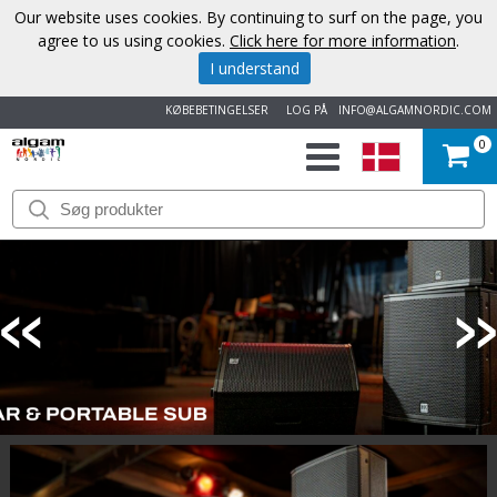
Our website uses cookies. By continuing to surf on the page, you
agree to us using cookies.
Click here for more information
.
I understand
KØBEBETINGELSER
LOG PÅ
INFO@ALGAMNORDIC.COM
0
START
VAREMÆRKER
NYHEDER
OM
OS
KONTAKT