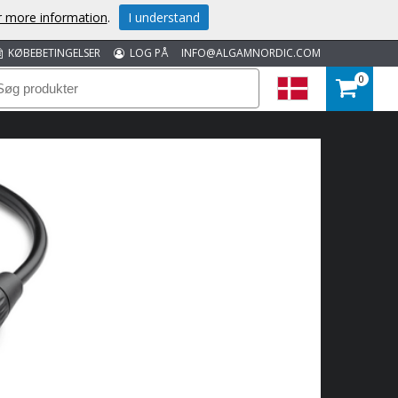
or more information
.
I understand
KØBEBETINGELSER
LOG PÅ
INFO@ALGAMNORDIC.COM
0