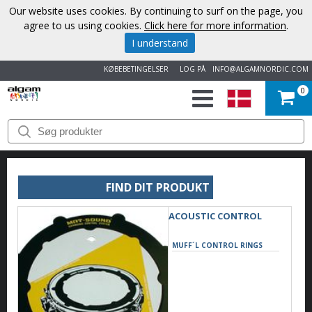
Our website uses cookies. By continuing to surf on the page, you
agree to us using cookies.
Click here for more information
.
I understand
KØBEBETINGELSER
LOG PÅ
INFO@ALGAMNORDIC.COM
0
START
VAREMÆRKER
FIND DIT PRODUKT
NYHEDER
ACOUSTIC CONTROL
OM
MUFF´L CONTROL RINGS
OS
KONTAKT