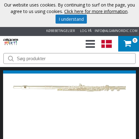
Our website uses cookies. By continuing to surf on the page, you
agree to us using cookies.
Click here for more information
.
I understand
KØBEBETINGELSER
LOG PÅ
INFO@ALGAMNORDIC.COM
0
START
VAREMÆRKER
NYHEDER
OM
OS
KONTAKT