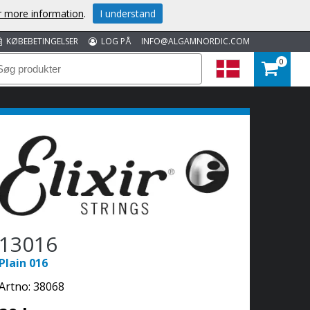
or more information
.
I understand
KØBEBETINGELSER
LOG PÅ
INFO@ALGAMNORDIC.COM
0
13016
Plain 016
Artno:
38068