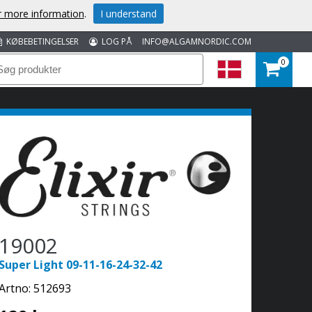
or more information
.
I understand
KØBEBETINGELSER
LOG PÅ
INFO@ALGAMNORDIC.COM
0
19002
Super Light 09-11-16-24-32-42
Artno:
512693