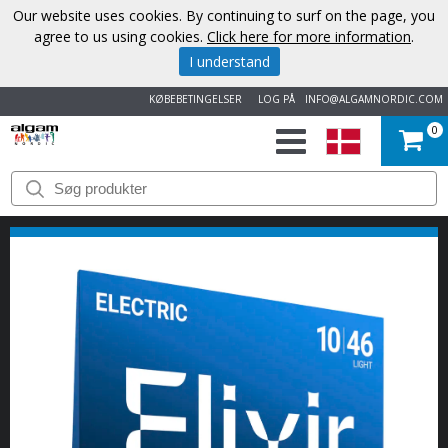
Our website uses cookies. By continuing to surf on the page, you
agree to us using cookies.
Click here for more information
.
I understand
KØBEBETINGELSER
LOG PÅ
INFO@ALGAMNORDIC.COM
0
START
VAREMÆRKER
NYHEDER
OM
OS
KONTAKT