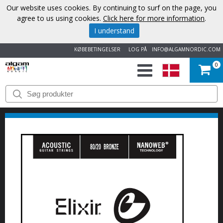
Our website uses cookies. By continuing to surf on the page, you
agree to us using cookies.
Click here for more information
.
I understand
KØBEBETINGELSER
LOG PÅ
INFO@ALGAMNORDIC.COM
0
START
VAREMÆRKER
NYHEDER
OM
OS
KONTAKT