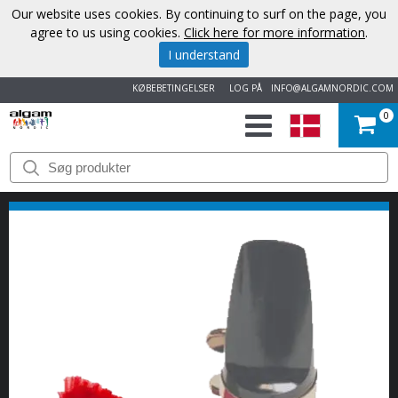
Our website uses cookies. By continuing to surf on the page, you
agree to us using cookies.
Click here for more information
.
I understand
KØBEBETINGELSER
LOG PÅ
INFO@ALGAMNORDIC.COM
0
START
VAREMÆRKER
NYHEDER
OM
OS
KONTAKT