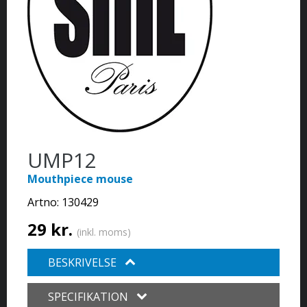
UMP12
Mouthpiece mouse
Artno:
130429
29 kr.
(inkl. moms)
BESKRIVELSE
SPECIFIKATION