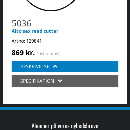
5036
Alto sax reed cutter
Artno:
129841
869 kr.
(inkl. moms)
BESKRIVELSE
SPECIFIKATION
Abonner på vores nyhedsbreve