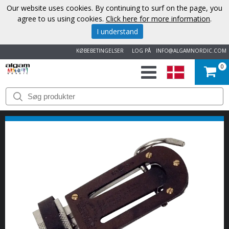
Our website uses cookies. By continuing to surf on the page, you
agree to us using cookies.
Click here for more information
.
I understand
KØBEBETINGELSER
LOG PÅ
INFO@ALGAMNORDIC.COM
0
START
VAREMÆRKER
NYHEDER
OM
OS
KONTAKT