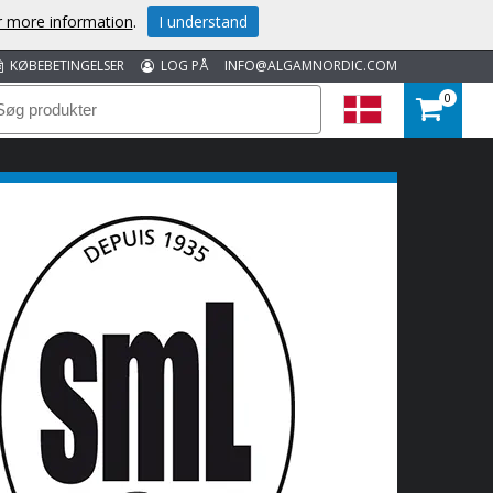
or more information
.
I understand
KØBEBETINGELSER
LOG PÅ
INFO@ALGAMNORDIC.COM
0