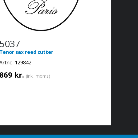
5037
Tenor sax reed cutter
Artno:
129842
869 kr.
(inkl. moms)