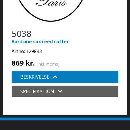
5038
Baritone sax reed cutter
Artno:
129843
869 kr.
(inkl. moms)
BESKRIVELSE
SPECIFIKATION