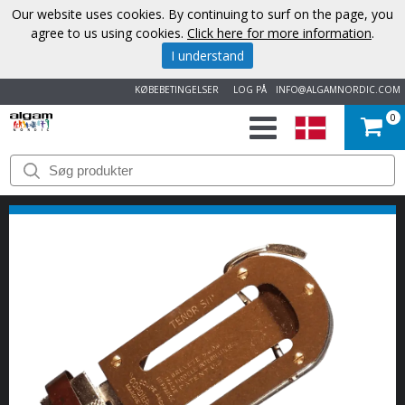
Our website uses cookies. By continuing to surf on the page, you
agree to us using cookies.
Click here for more information
.
I understand
KØBEBETINGELSER
LOG PÅ
INFO@ALGAMNORDIC.COM
0
START
VAREMÆRKER
NYHEDER
OM
OS
KONTAKT