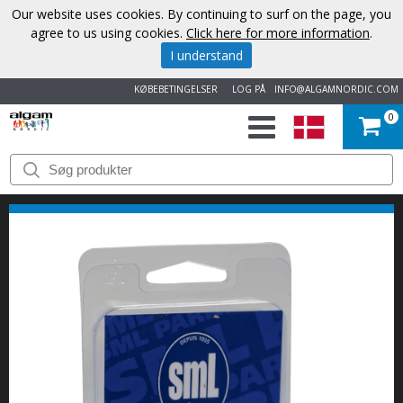
Our website uses cookies. By continuing to surf on the page, you
agree to us using cookies.
Click here for more information
.
I understand
KØBEBETINGELSER
LOG PÅ
INFO@ALGAMNORDIC.COM
0
START
VAREMÆRKER
NYHEDER
OM
OS
KONTAKT