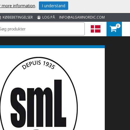
or more information
.
I understand
KØBEBETINGELSER
LOG PÅ
INFO@ALGAMNORDIC.COM
0