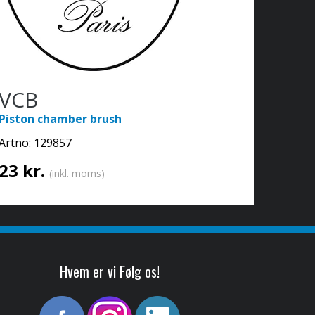
VCB
Piston chamber brush
Artno:
129857
23 kr.
(inkl. moms)
Hvem er vi Følg os!