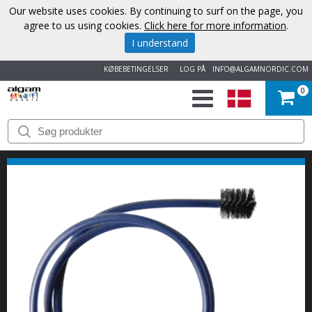
Our website uses cookies. By continuing to surf on the page, you
agree to us using cookies.
Click here for more information
.
I understand
KØBEBETINGELSER
LOG PÅ
INFO@ALGAMNORDIC.COM
0
START
VAREMÆRKER
NYHEDER
OM
OS
KONTAKT