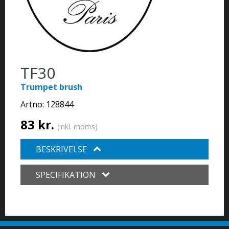
TF30
Trumpet brush
Artno:
128844
83 kr.
(inkl. moms)
BESKRIVELSE
SPECIFIKATION