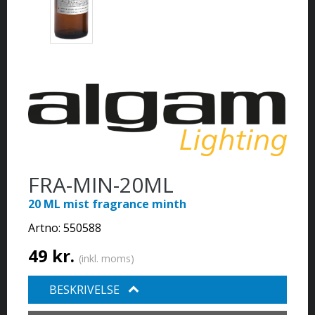
FRA-MIN-20ML
20 ML mist fragrance minth
Artno:
550588
49 kr.
(inkl. moms)
BESKRIVELSE