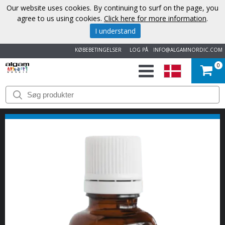
Our website uses cookies. By continuing to surf on the page, you
agree to us using cookies.
Click here for more information
.
I understand
KØBEBETINGELSER
LOG PÅ
INFO@ALGAMNORDIC.COM
0
START
VAREMÆRKER
NYHEDER
OM
OS
KONTAKT