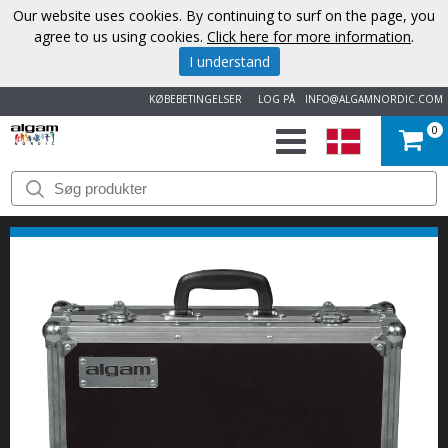
Our website uses cookies. By continuing to surf on the page, you
agree to us using cookies.
Click here for more information
.
I understand
KØBEBETINGELSER
LOG PÅ
INFO@ALGAMNORDIC.COM
0
START
VAREMÆRKER
NYHEDER
OM
OS
KONTAKT