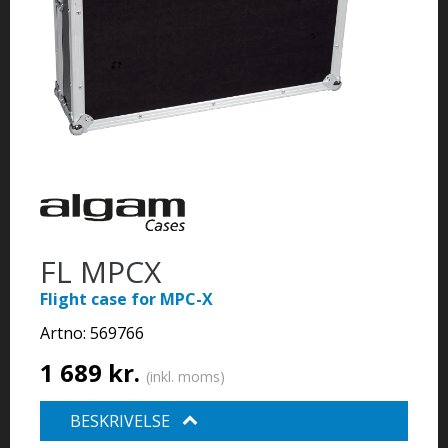
FL MPCX
Flight case for MPC-X
Artno:
569766
1 689 kr.
(inkl. moms)
BESKRIVELSE