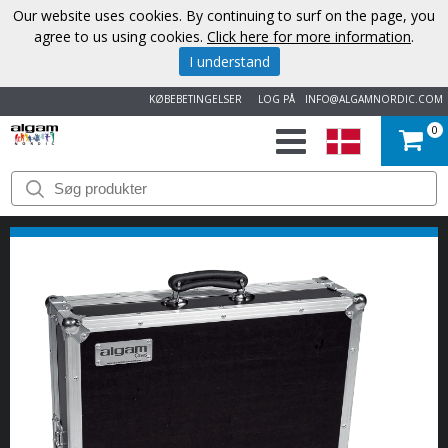
Our website uses cookies. By continuing to surf on the page, you
agree to us using cookies.
Click here for more information
.
I understand
KØBEBETINGELSER
LOG PÅ
INFO@ALGAMNORDIC.COM
0
START
VAREMÆRKER
NYHEDER
OM
OS
KONTAKT