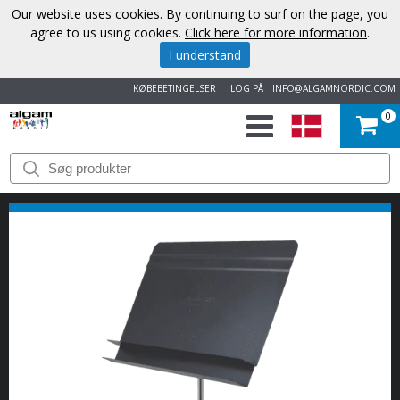
Our website uses cookies. By continuing to surf on the page, you
agree to us using cookies.
Click here for more information
.
I understand
KØBEBETINGELSER
LOG PÅ
INFO@ALGAMNORDIC.COM
0
START
VAREMÆRKER
NYHEDER
OM
OS
KONTAKT