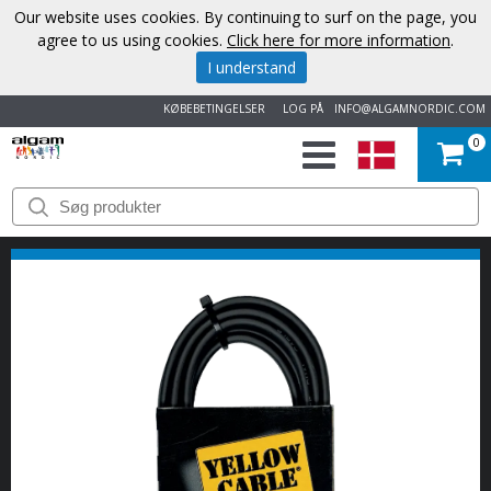
Our website uses cookies. By continuing to surf on the page, you
agree to us using cookies.
Click here for more information
.
I understand
KØBEBETINGELSER
LOG PÅ
INFO@ALGAMNORDIC.COM
0
START
VAREMÆRKER
NYHEDER
OM
OS
KONTAKT