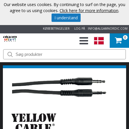
Our website uses cookies. By continuing to surf on the page, you
agree to us using cookies.
Click here for more information
.
I understand
KØBEBETINGELSER
LOG PÅ
INFO@ALGAMNORDIC.COM
0
START
VAREMÆRKER
NYHEDER
OM
OS
KONTAKT