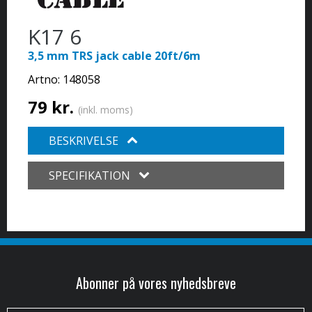
K17 6
3,5 mm TRS jack cable 20ft/6m
Artno:
148058
79 kr.
(inkl. moms)
BESKRIVELSE
SPECIFIKATION
Abonner på vores nyhedsbreve