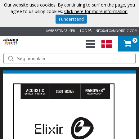
Our website uses cookies. By continuing to surf on the page, you
agree to us using cookies.
Click here for more information
.
I understand
KØBEBETINGELSER
LOG PÅ
INFO@ALGAMNORDIC.COM
0
START
VAREMÆRKER
NYHEDER
OM
OS
KONTAKT