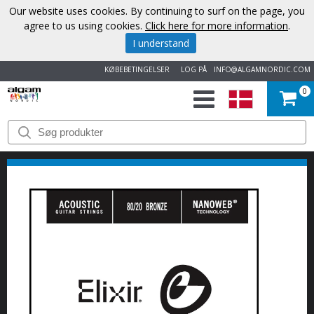
Our website uses cookies. By continuing to surf on the page, you
agree to us using cookies.
Click here for more information
.
I understand
KØBEBETINGELSER
LOG PÅ
INFO@ALGAMNORDIC.COM
0
START
VAREMÆRKER
NYHEDER
OM
OS
KONTAKT