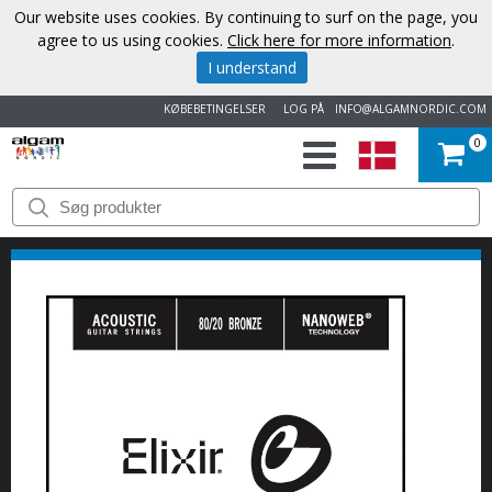
Our website uses cookies. By continuing to surf on the page, you
agree to us using cookies.
Click here for more information
.
I understand
KØBEBETINGELSER
LOG PÅ
INFO@ALGAMNORDIC.COM
0
START
VAREMÆRKER
NYHEDER
OM
OS
KONTAKT