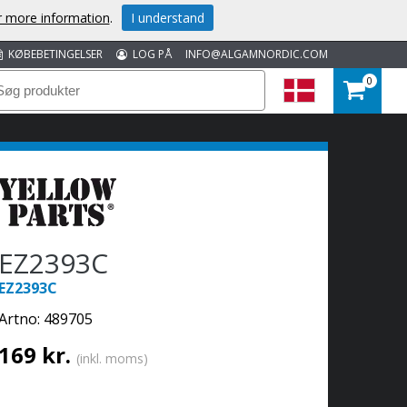
or more information
.
I understand
KØBEBETINGELSER
LOG PÅ
INFO@ALGAMNORDIC.COM
0
EZ2393C
EZ2393C
Artno:
489705
169 kr.
(inkl. moms)