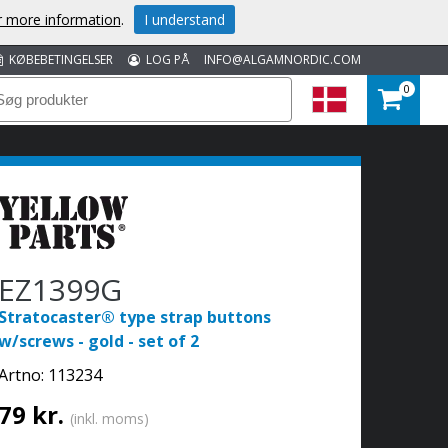
or more information
.
I understand
KØBEBETINGELSER
LOG PÅ
INFO@ALGAMNORDIC.COM
0
EZ1399G
Stratocaster® type strap buttons
w/screws - gold - set of 2
Artno:
113234
79 kr.
(inkl. moms)