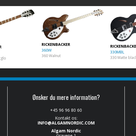
RICKENBACKER
RICKENBACK
R
360W
330MBL
360 Walnut
330 Matte blac
tglo
Ønsker du mere information?
+45 96 96 80 60
Kontakt os:
INFO@ALGAMNORDIC.COM
Algam Nordic
Gravene 1