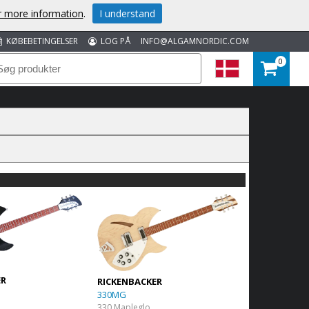
or more information
.
I understand
KØBEBETINGELSER
LOG PÅ
INFO@ALGAMNORDIC.COM
0
ER
RICKENBACKER
330MG
330 Mapleglo