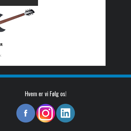
ER
k
Hvem er vi Følg os!