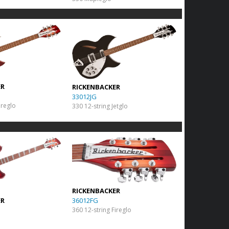
ER
RICKENBACKER
33012JG
ireglo
330 12-string Jetglo
RICKENBACKER
ER
36012FG
360 12-string Fireglo