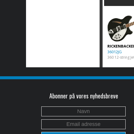
RICKENBACKE
36012JG
360 12-string Je
Abonner på vores nyhedsbreve