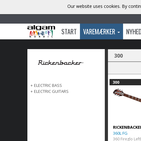
Our website uses cookies. By contin
START
VAREMÆRKER
NYHE
300
300
+
ELECTRIC BASS
+
ELECTRIC GUITARS
RICKENBACKE
360L FG
360 Fireglo Lef