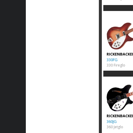
RICKENBACKE
330FG
330 Fireglo
RICKENBACKE
360JG
360 Jetglo