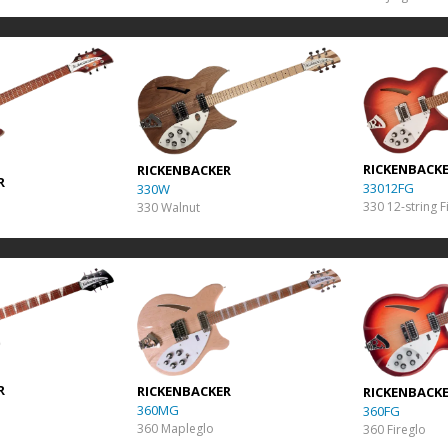
RICKENBACK
RICKENBACKER
R
33012FG
330W
330 12-string F
330 Walnut
R
RICKENBACKER
RICKENBACK
360MG
360FG
360 Mapleglo
360 Fireglo