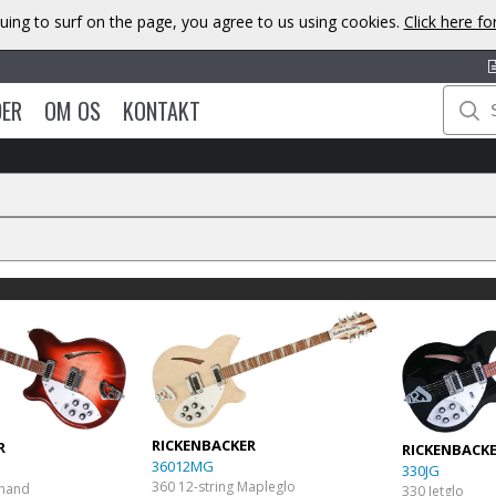
uing to surf on the page, you agree to us using cookies.
Click here f
DER
OM OS
KONTAKT
RICKENBACKER
R
RICKENBACK
36012MG
330JG
360 12-string Mapleglo
thand
330 Jetglo