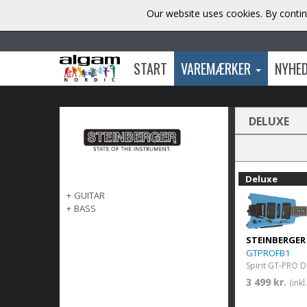
Our website uses cookies. By contin
START
VAREMÆRKER
NYHE
DELUXE
Deluxe
+
GUITAR
+
BASS
STEINBERGER
GTPROFB1
3 499 kr.
(ink