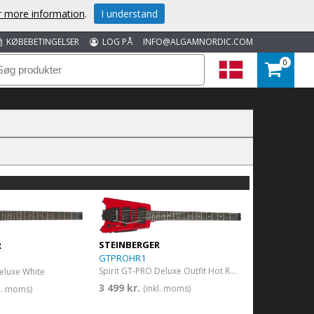
or more information
.
I understand
KØBEBETINGELSER
LOG PÅ
INFO@ALGAMNORDIC.COM
0
STEINBERGER
R
GTPROHR1
Spirit GT-PRO Deluxe Outfit Hot Rod Red
Deluxe White
3 499 kr.
(inkl. moms)
kl. moms)