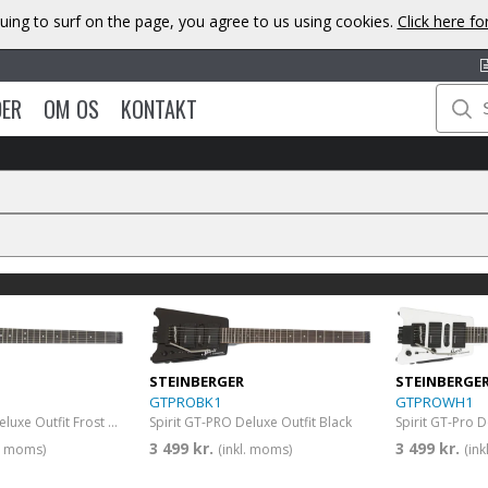
uing to surf on the page, you agree to us using cookies.
Click here f
DER
OM OS
KONTAKT
STEINBERGE
STEINBERGER
GTPROWH1
GTPROBK1
Spirit GT-PRO Deluxe Outfit Frost Blue
Spirit GT-Pro 
Spirit GT-PRO Deluxe Outfit Black
3 499 kr.
3 499 kr.
l. moms)
(in
(inkl. moms)