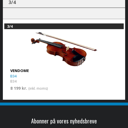
3/4
3/4
VENDOME
B34
B34
8 199 kr.
(inkl. moms)
Abonner på vores nyhedsbreve