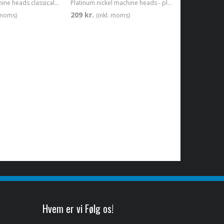
Individual machine heads classical open gear 3+3 chrome
Platinum nickel machine heads - plastic buttons - 2 set 3 in a row
209 kr.
. moms)
(inkl. moms)
Hvem er vi Følg os!