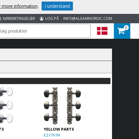
or more information
.
I understand
KØBEBETINGELSER
LOG PÅ
INFO@ALGAMNORDIC.COM
0
TS
YELLOW PARTS
EZ1761N