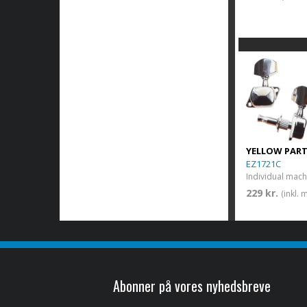
YELLOW PAR
EZ1721C
Individual mac
229 kr.
(inkl.
Abonner på vores nyhedsbreve