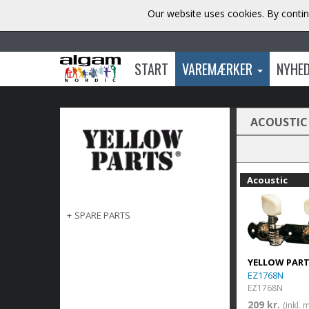
Our website uses cookies. By contin
START
VAREMÆRKER
NYHE
ACOUSTIC
Acoustic
+
SPARE PARTS
YELLOW PAR
EZ1768N
EZ1768N
209 kr.
(inkl.