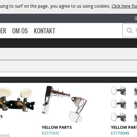
uing to surf on the page, you agree to us using cookies.
Click here f
DER
OM OS
KONTAKT
TS
YELLOW PARTS
YELLOW PAR
EZ17101C
EZ17900N
 moms)