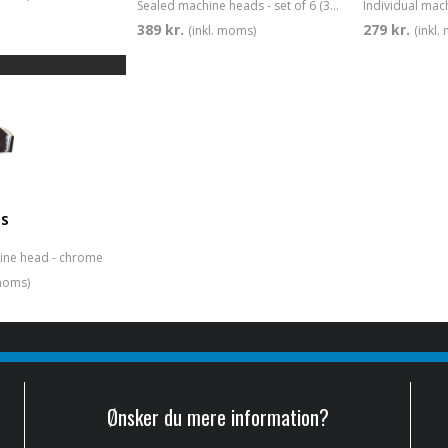
Sealed machine heads - set of 6 (3+3) - nickel
389 kr.
279 kr.
(inkl. moms)
(inkl
TS
hine head - chrome
 moms)
Ønsker du mere information?