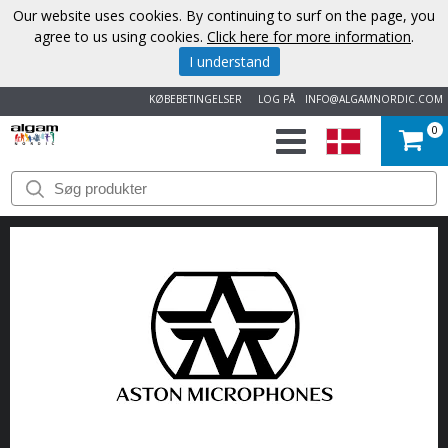
Our website uses cookies. By continuing to surf on the page, you
agree to us using cookies.
Click here for more information
.
I understand
KØBEBETINGELSER
LOG PÅ
INFO@ALGAMNORDIC.COM
0
START
VAREMÆRKER
NYHEDER
OM
OS
KONTAKT