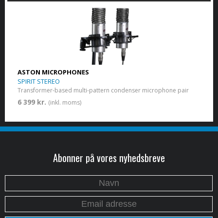
ASTON MICROPHONES
SPIRIT STEREO
Transformer-based multi-pattern condenser microphone pair
6 399 kr.
(inkl. moms)
Abonner på vores nyhedsbreve