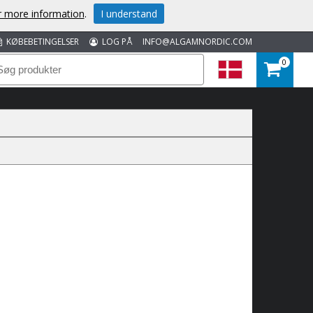
or more information
.
I understand
KØBEBETINGELSER
LOG PÅ
INFO@ALGAMNORDIC.COM
0