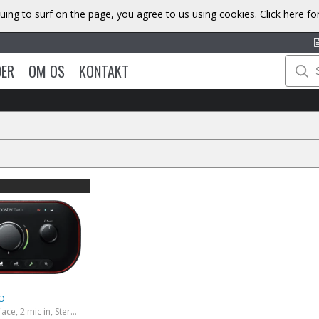
uing to surf on the page, you agree to us using cookies.
Click here f
DER
OM OS
KONTAKT
O
Podcaster interface, 2 mic in, Stereo tele out, bluetooth, camera out