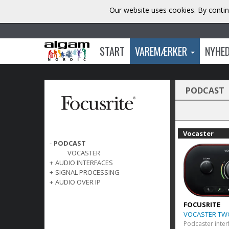
Our website uses cookies. By contin
START
VAREMÆRKER
NYHE
PODCAST
Vocaster
-
PODCAST
VOCASTER
+
AUDIO INTERFACES
+
SIGNAL PROCESSING
+
AUDIO OVER IP
FOCUSRITE
VOCASTER TW