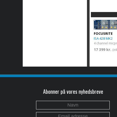
FOCUSRITE
ISA 428 MK2
4 channel micp
17 399 kr.
(in
Abonner på vores nyhedsbreve