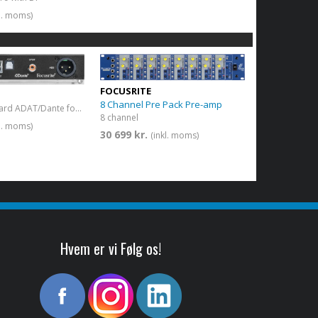
kl. moms)
FOCUSRITE
8 Channel Pre Pack Pre-amp
2 channel AD card ADAT/Dante for ISA One
8 channel
kl. moms)
30 699 kr.
(inkl. moms)
Hvem er vi Følg os!