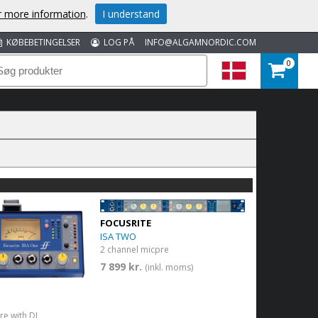
or more information
.
I understand
KØBEBETINGELSER
LOG PÅ
INFO@ALGAMNORDIC.COM
0
FOCUSRITE
ISA TWO
2 channel micpre
7 899 kr.
(inkl. moms)
re with DI