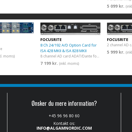
5 099 kr.
(in
FOCUSRITE
FOCUSRITE
8 Ch 24/192 A/D Option Card for
re
ISA 428 MKII & ISA 828 MKII
5 999 kr.
(in
kl. moms)
8 channel AD card ADAT/Dante for 428/828 Mk2
7 199 kr.
(inkl. moms)
Ønsker du mere information?
+45 96 96 80 60
Kontakt os:
INFO@ALGAMNORDIC.COM