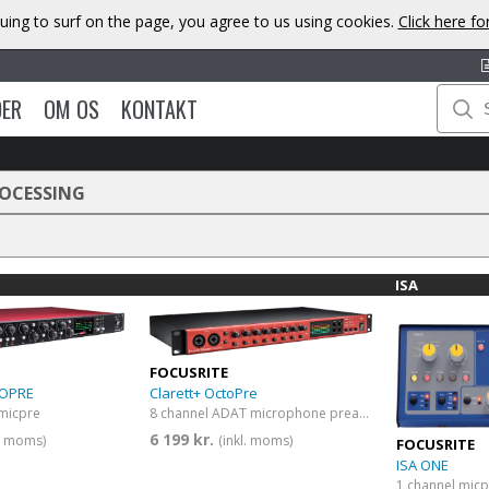
uing to surf on the page, you agree to us using cookies.
Click here f
DER
OM OS
KONTAKT
ROCESSING
ISA
FOCUSRITE
TOPRE
Clarett+ OctoPre
 micpre
8 channel ADAT microphone preamp
6 199 kr.
l. moms)
(inkl. moms)
FOCUSRITE
ISA ONE
1 channel micp