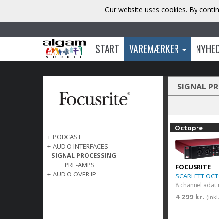
Our website uses cookies. By contin
START
VAREMÆRKER
NYHE
SIGNAL P
Octopre
+
PODCAST
+
AUDIO INTERFACES
-
SIGNAL PROCESSING
PRE-AMPS
FOCUSRITE
+
AUDIO OVER IP
SCARLETT OC
8 channel adat
4 299 kr.
(ink