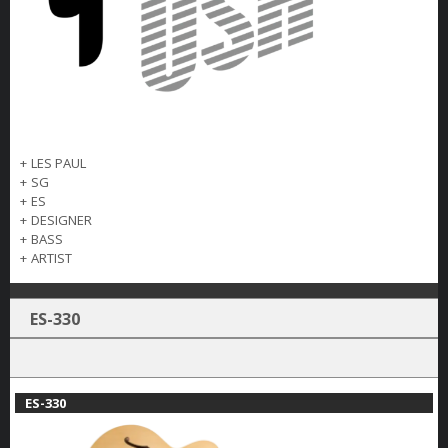
+
LES PAUL
+
SG
+
ES
+
DESIGNER
+
BASS
+
ARTIST
ES-330
ES-330