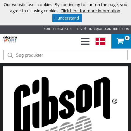
Our website uses cookies. By continuing to surf on the page, you
agree to us using cookies.
Click here for more information
.
I understand
KØBEBETINGELSER
LOG PÅ
INFO@ALGAMNORDIC.COM
0
START
VAREMÆRKER
NYHEDER
OM
OS
KONTAKT