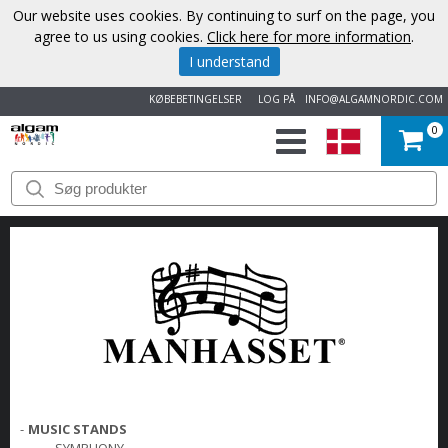
Our website uses cookies. By continuing to surf on the page, you
agree to us using cookies.
Click here for more information
.
I understand
KØBEBETINGELSER
LOG PÅ
INFO@ALGAMNORDIC.COM
0
START
VAREMÆRKER
NYHEDER
OM
OS
KONTAKT
-
MUSIC STANDS