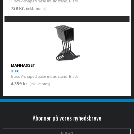
1 pcs V-shaped base music stand, Black
739 kr.
(inkl. moms)
MANHASSET
8106
6 pcs V-shaped base music stand, Black
4 359 kr.
(inkl. moms)
Abonner på vores nyhedsbreve