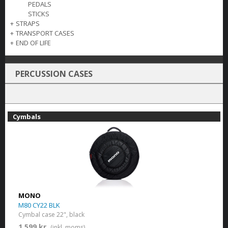
PEDALS
STICKS
+
STRAPS
+
TRANSPORT CASES
+
END OF LIFE
PERCUSSION CASES
Cymbals
MONO
M80 CY22 BLK
Cymbal case 22", black
1 599 kr.
(inkl. moms)