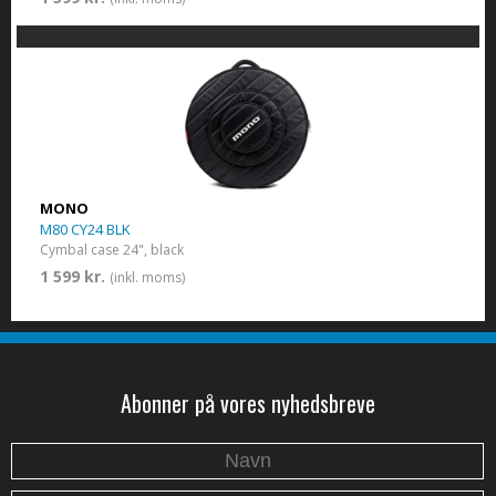
MONO
M80 CY24 BLK
Cymbal case 24", black
1 599 kr.
(inkl. moms)
Abonner på vores nyhedsbreve