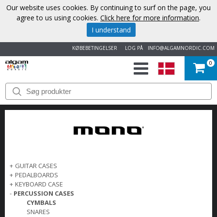
Our website uses cookies. By continuing to surf on the page, you
agree to us using cookies.
Click here for more information
.
I understand
KØBEBETINGELSER
LOG PÅ
INFO@ALGAMNORDIC.COM
0
START
VAREMÆRKER
NYHEDER
OM
+
GUITAR CASES
+
PEDALBOARDS
OS
+
KEYBOARD CASE
-
PERCUSSION CASES
CYMBALS
KONTAKT
SNARES