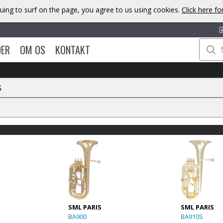
uing to surf on the page, you agree to us using cookies.
Click here f
DER
OM OS
KONTAKT
S
SML PARIS
SML PARIS
BA900
BA910S