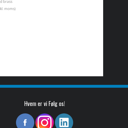
ed brass
nkl. moms)
Hvem er vi Følg os!