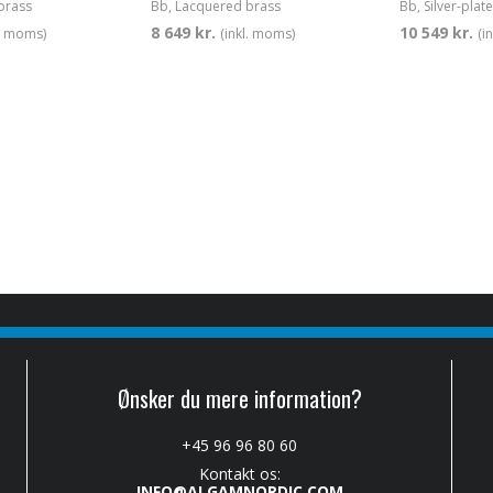
brass
Bb, Lacquered brass
Bb, Silver-plat
8 649 kr.
10 549 kr.
l. moms)
(inkl. moms)
(i
Ønsker du mere information?
+45 96 96 80 60
Kontakt os:
INFO@ALGAMNORDIC.COM