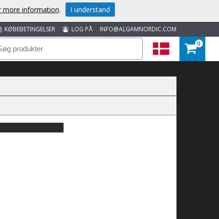
or more information
.
I understand
KØBEBETINGELSER
LOG PÅ
INFO@ALGAMNORDIC.COM
0