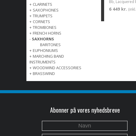
Bb, Lacquered 
+
CLARINETS
6 449 kr.
(ink
+
SAXOPHONES
+
TRUMPETS
+
CORNETS
+
TROMBONES
+
FRENCH HORNS
-
SAXHORNS
BARITONES
+
EUPHONIUMS
+
MARCHING BAND
INSTRUMENTS
+
WOODWIND ACCESSORIES
+
BRASSWIND
Abonner på vores nyhedsbreve