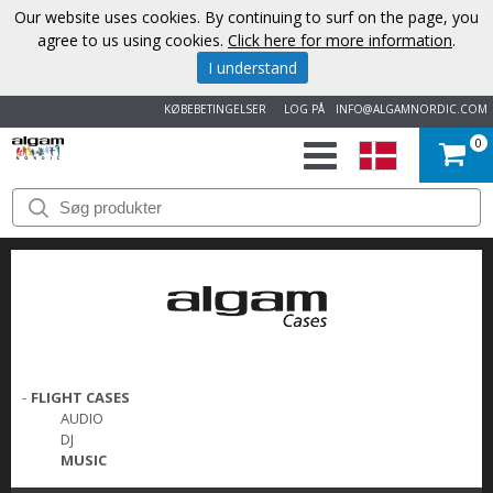
Our website uses cookies. By continuing to surf on the page, you
agree to us using cookies.
Click here for more information
.
I understand
KØBEBETINGELSER
LOG PÅ
INFO@ALGAMNORDIC.COM
0
START
VAREMÆRKER
NYHEDER
OM
-
FLIGHT CASES
OS
AUDIO
DJ
MUSIC
KONTAKT