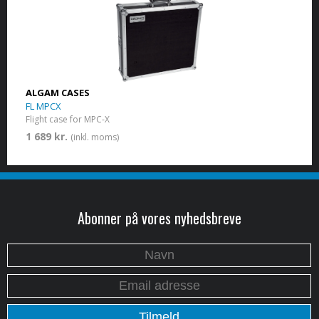
ALGAM CASES
FL MPCX
Flight case for MPC-X
1 689 kr.
(inkl. moms)
Abonner på vores nyhedsbreve