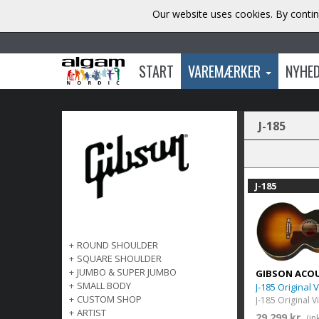
Our website uses cookies. By contin
START
VAREMÆRKER
NYHE
J-185
J-185
+
ROUND SHOULDER
+
SQUARE SHOULDER
+
JUMBO & SUPER JUMBO
GIBSON ACO
+
SMALL BODY
J-185 Original 
+
CUSTOM SHOP
J-185 Original 
+
ARTIST
29 299 kr.
(in