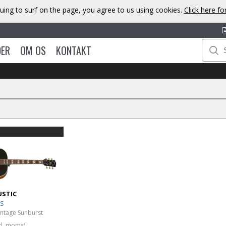
uing to surf on the page, you agree to us using cookies.
Click here f
DER
OM OS
KONTAKT
USTIC
VS
Vintage Sunburst
kl. moms)