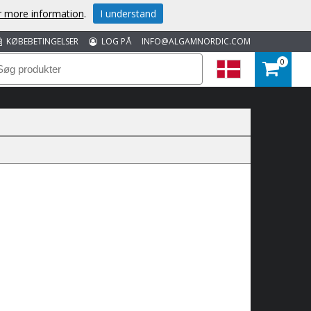
or more information
.
I understand
KØBEBETINGELSER
LOG PÅ
INFO@ALGAMNORDIC.COM
0