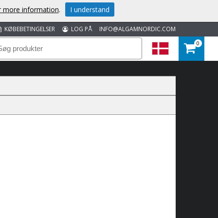
or more information
.
I understand
KØBEBETINGELSER
LOG PÅ
INFO@ALGAMNORDIC.COM
0