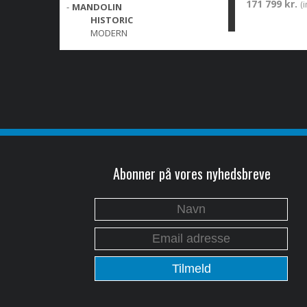
171 799 kr.
(
-
MANDOLIN
HISTORIC
MODERN
Abonner på vores nyhedsbreve