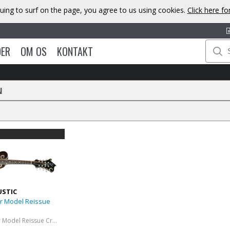
uing to surf on the page, you agree to us using cookies.
Click here f
DER
OM OS
KONTAKT
N
USTIC
er Model Reissue
1923 F-5 Master Model Reissue Cremona Burst