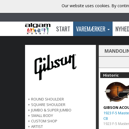
Our website uses cookies. By contin
START
VAREMÆRKER
NYHE
MANDOLI
Historic
+
ROUND SHOULDER
+
SQUARE SHOULDER
GIBSON ACO
+
JUMBO & SUPER JUMBO
1923 F-5 Mast
+
SMALL BODY
CB
+
CUSTOM SHOP
+
ARTIST