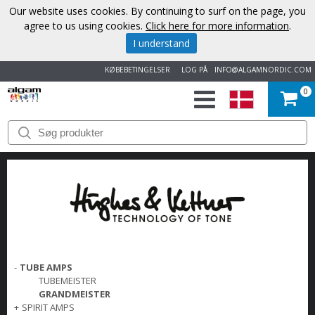
Our website uses cookies. By continuing to surf on the page, you
agree to us using cookies.
Click here for more information
.
I understand
KØBEBETINGELSER
LOG PÅ
INFO@ALGAMNORDIC.COM
0
START
VAREMÆRKER
NYHEDER
OM
OS
-
TUBE AMPS
TUBEMEISTER
GRANDMEISTER
KONTAKT
+
SPIRIT AMPS