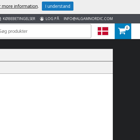
or more information
.
I understand
KØBEBETINGELSER
LOG PÅ
INFO@ALGAMNORDIC.COM
0