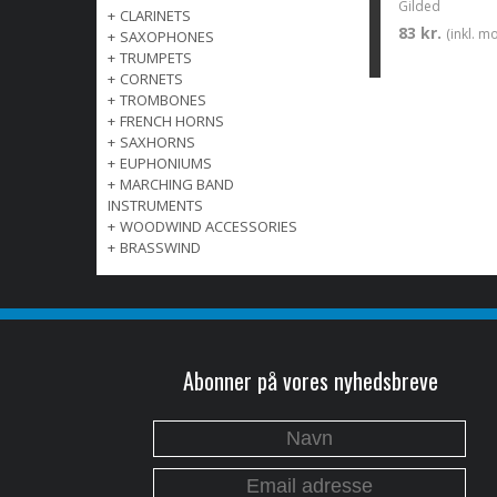
Gilded
+
CLARINETS
83 kr.
(inkl. m
+
SAXOPHONES
+
TRUMPETS
+
CORNETS
+
TROMBONES
+
FRENCH HORNS
+
SAXHORNS
+
EUPHONIUMS
+
MARCHING BAND
INSTRUMENTS
+
WOODWIND ACCESSORIES
+
BRASSWIND
Abonner på vores nyhedsbreve