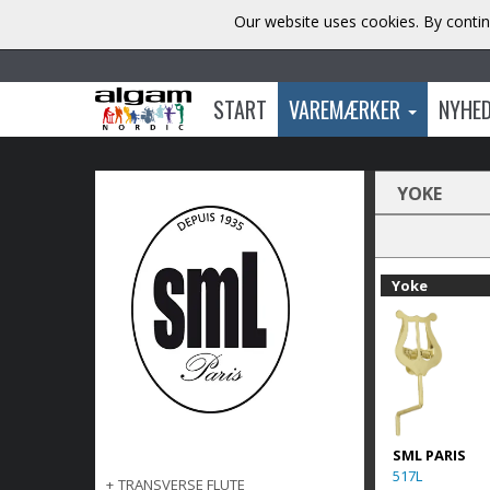
Our website uses cookies. By contin
START
VAREMÆRKER
NYHE
YOKE
Yoke
SML PARIS
517L
+
TRANSVERSE FLUTE