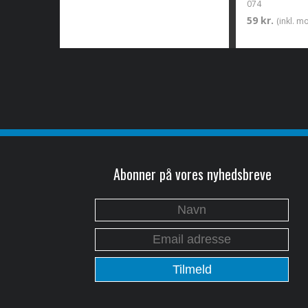
074
59 kr.
(inkl. m
Abonner på vores nyhedsbreve