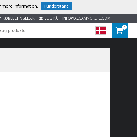
or more information
.
I understand
KØBEBETINGELSER
LOG PÅ
INFO@ALGAMNORDIC.COM
0