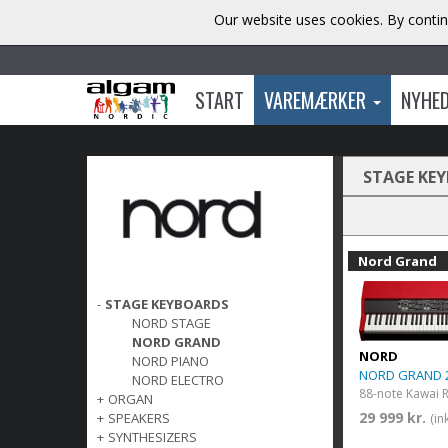
Our website uses cookies. By contin
START
VAREMÆRKER
NYHE
STAGE KE
Nord Grand
-
STAGE KEYBOARDS
NORD STAGE
NORD GRAND
NORD
NORD PIANO
NORD GRAND 
NORD ELECTRO
+
ORGAN
29 999 kr.
+
SPEAKERS
(in
+
SYNTHESIZERS