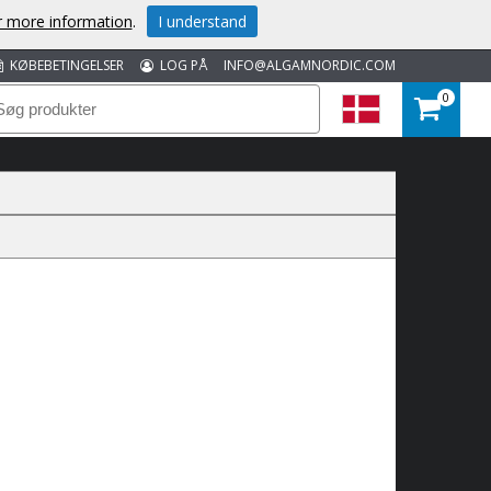
or more information
.
I understand
KØBEBETINGELSER
LOG PÅ
INFO@ALGAMNORDIC.COM
0