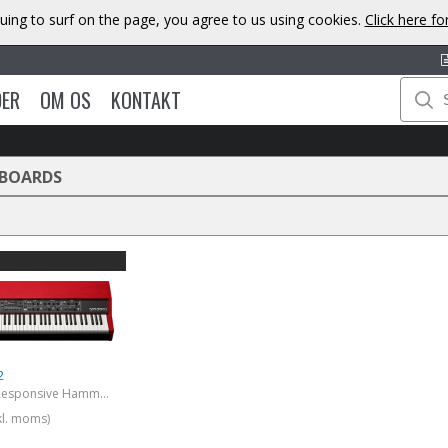
uing to surf on the page, you agree to us using cookies.
Click here f
DER
OM OS
KONTAKT
YBOARDS
2
88-note Kawai Responsive Hammer keybed with Triple Sensors
kl. moms)