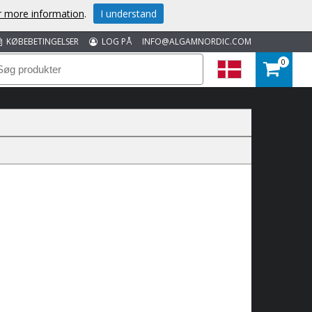
or more information
.
I understand
KØBEBETINGELSER
LOG PÅ
INFO@ALGAMNORDIC.COM
0