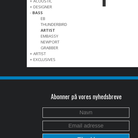
+
ACOUSTIC
+
DESIGNER
-
BASS
EB
THUNDERBIRD
ARTIST
EMBASSY
NEWPORT
GRABBER
+
ARTIST
+
EXCLUSIVES
Abonner på vores nyhedsbreve