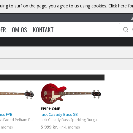
uing to surf on the page, you agree to us using cookies.
Click here f
DER
OM OS
KONTAKT
EPIPHONE
ass FPB
Jack Casady Bass SB
Jack Casady Bass Faded Pelham Blue
Jack Casady Bass Sparkling Burgundy
5 999 kr.
l. moms)
(inkl. moms)